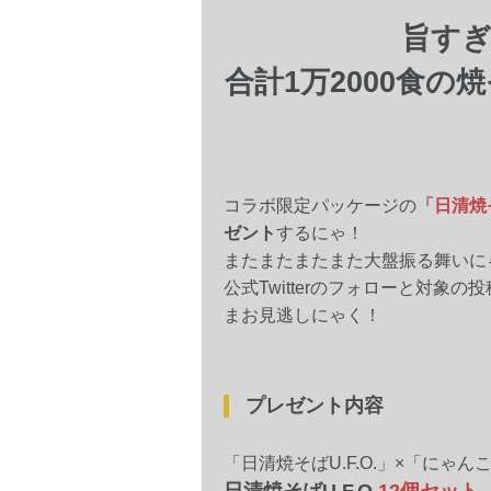
旨す
合計1万2000食
コラボ限定パッケージの
「日清焼そ
ゼント
するにゃ！
またまたまたまた大盤振る舞いに
公式Twitterのフォローと対
まお見逃しにゃく！
プレゼント内容
「日清焼そばU.F.O.」×「にゃ
日清焼そばU.F.O.
12個セット