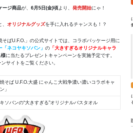
ケージ商品
が、
6月5日(金)頃
より、
発売開始
にゃ！
と、
オリジナルグッズ
を手に入れるチャンスも！？
そばU.F.O.」の公式サイトでは、コラボパッケージ用に
ー「ネコヤキソバン」
の
「大きすぎるオリジナルキャラ
名様
に当たるプレゼントキャンペーンを実施予定です。
ペーンサイトをご覧ください。
焼そば U.F.O.大盛 にゃんこ大戦争濃い濃いコラボキャ
ン」
キソバンの“大きすぎる”オリジナルバスタオル