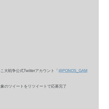
んこ大戦争公式Twitterアカウント「
@PONOS_GAM
対象のツイートをリツイートで応募完了