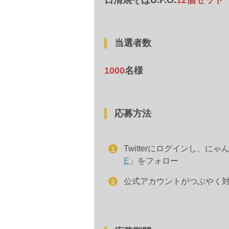
当選者数
1000
名様
応募方法
Twitterにログインし、にゃ
E
」をフォロー
公式アカウントがつぶやく