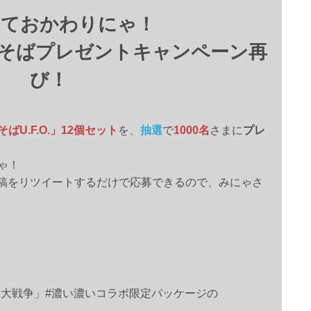
ぎておかわりにゃ！
の焼そばプレゼントキャンペーン再
び！
ばU.F.O.」12個セット
を、
抽選
で
1000名
さまに
プレ
ゃ！
象の投稿をリツイートするだけで応募できるので、みにゃさ
んこ大戦争」#濃い濃いコラボ限定パッケージの