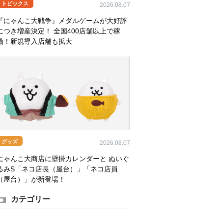
トピックス
2026.08.07
『にゃんこ大戦争』メダルゲームが大好評
につき増産決定！ 全国400店舗以上で稼
働！新規導入店舗も拡大
グッズ
2026.08.07
にゃんこ大商店に壁掛カレンダーと ぬいぐ
るみS「ネコ店長（屋台）」「ネコ店員
（屋台）」が新登場！
カテゴリー