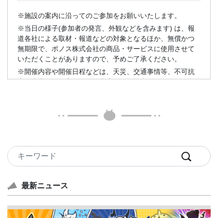
※施設の案内に沿ってのご参加をお願いいたします。
※当日の様子(参加者の発言、外観などを含みます) は、報
道各社による取材・報道などの対象となるほか、無償かつ
無期限で、ポノス株式会社の商品・サービスに使用させて
いただくことがありますので、予めご了承ください。
※開催内容や開催日程などは、天災、交通事情等、不可抗
力の事由により変更または中止になる場合があります。
※会場内での貴重品等の盗難・紛失に関しては責任を負い
かねます。お客様ご自身にて管理して頂くようお願いいた
します。
※店舗周辺での早朝や徹夜での待機及びご来場は、固くお
断りしております。
※危険物と判断されるものの持ち込みは、固くお断りして
おります。
※会場内での座り込みや場所取りはご遠慮ください。
最新ニュース
※会場内外で走ったり、周りのお客様の迷惑となるような
行為は怪我やトラブルの原因となりますので、お止めくだ
さい。