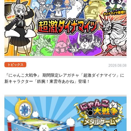
※写真撮影は他のお客様やスタッフが写り込まないようお
願いいたします。
※小さなお子様には、必ず保護者の方が付き添っていただ
きますようお願いいたします。
※上記以外にもスタッフが迷惑行為と判断した場合、ご入
場をお断りすることがございます。予めご了承ください。
また、トラブルによって発生した事故や怪我等は弊社では
責任を負いかねますことご了承ください。
※ノベルティの数には限りがございます。ご参加いただい
ても景品をもらえない場合がございますので、予めご了承
トピックス
2026.08.08
ください。
※ノベルティの転売・譲渡は固くお断りします。
『にゃんこ大戦争』 期間限定レアガチャ「超激ダイナマイツ」に
新キャラクター「鉄腕！東雲寺あかね」登場！