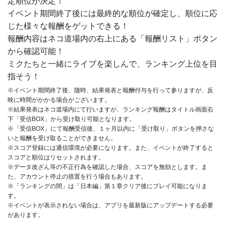
定順位が決定！
イベント期間終了後には最終的な順位が確定し、順位に応
じた様々な報酬をゲットできる！
報酬内容はネコ道場内の右上にある「報酬リスト」ボタン
から確認可能！
ミクたちと一緒にライブを楽しんで、ランキング上位を目
指そう！
※イベント期間終了後、随時、結果発表と報酬付与を行って参りますが、反
映に時間がかかる場合がございます。
※結果発表はネコ道場内にて行いますが、ランキング報酬はタイトル画面右
下「受信BOX」から受け取り可能となります。
※「受信BOX」にて報酬受信後、１ヶ月以内に「受け取り」ボタンを押さな
いと報酬を受け取ることができません。
※スコア登録には通信環境が必要になります。また、イベントが終了すると
スコアと順位はリセットされます。
※データ改ざん等の不正行為を確認した場合、スコアを無効とします。ま
た、アカウント停止の措置を行う場合もあります。
※「ランキングの間」は「日本編」第１章クリア後にプレイ可能になりま
す。
※イベントが表示されない場合は、アプリを最新版にアップデートする必要
があります。