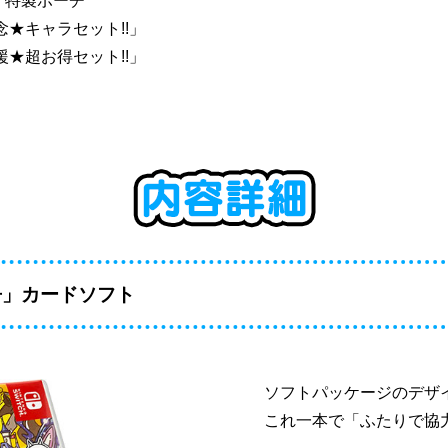
」特製ポーチ
★キャラセット!!」
★超お得セット!!」
争」カードソフト
ソフトパッケージのデザ
これ一本で「ふたりで協