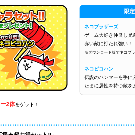
限定
ネコブラザーズ
ゲーム大好き仲良し兄
赤い敵に打たれ強い！
※ダウンロード版でネコブラ
ネコピコハン
伝説のハンマーを手に
たまに属性を持つ敵を
ー2体
をゲット！
援★超お得セット!!」