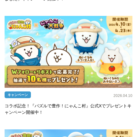
キャンペーン
2026.04.10
コラボ記念！『パズルで豊作！にゃんこ村』公式Xでプレゼントキ
ャンペーン開催中！