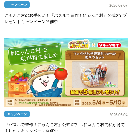
キャンペーン
2026.08.07
にゃんこ村のお手伝い！『パズルで豊作！にゃんこ村』公式Xでプ
レゼントキャンペーン開催中！
キャンペーン
2026.05.04
『パズルで豊作！にゃんこ村』公式Xで「#にゃんこ村で私が育て
ました」キャンペーン開催中！