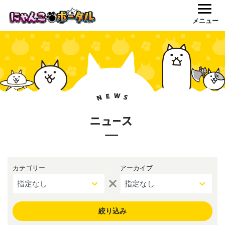
メニュー
カテゴリー
アーカイブ
絞り込み