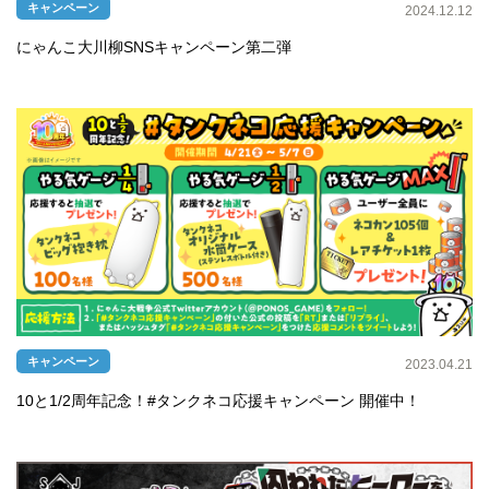
キャンペーン
2024.12.12
にゃんこ大川柳SNSキャンペーン第二弾
キャンペーン
2023.04.21
10と1/2周年記念！#タンクネコ応援キャンペーン 開催中！