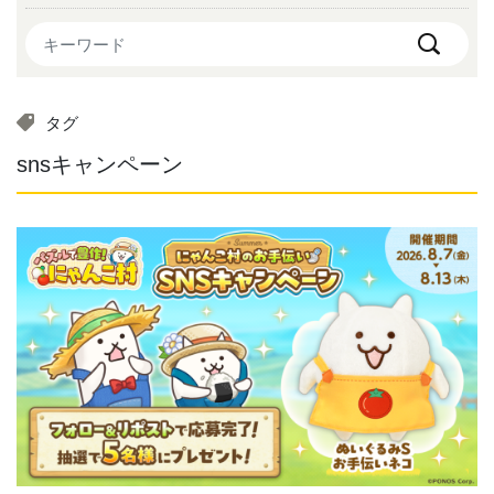
タグ
snsキャンペーン