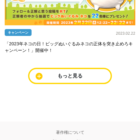
キャンペーン
2023.02.22
「2023年ネコの日！ビッグぬいぐるみネコの正体を突き止めろキ
ャンペーン！」開催中！
もっと見る
著作権について